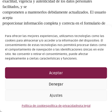
exactitud, vigencia y autenticidad de los datos personales
facilitados, y se
comprometen a mantenerlos debidamente actualizados. El usuario
acepta
proporcionar información completa y correcta en el formulario de
contacto o
suscripción.
Para ofrecer las mejores experiencias, utilizamos tecnologías como las
cookies para almacenar y/o acceder a la información del dispositivo. El
Aceptación y consentimiento
consentimiento de estas tecnologías nos permitirá procesar datos como
el comportamiento de navegación o las identificaciones únicas en este
sitio. No consentir o retirar el consentimiento, puede afectar
negativamente a ciertas características y funciones.
El usuario declara haber sido informado de las condiciones sobre
protección de datos de carácter personal, aceptando y consintiendo
el
Aceptar
tratamiento de estos por parte de Reyes Valenzuela (El Arte De
Brillar) en la
Denegar
forma y para las finalidades indicadas en esta política de privacidad.
Ajustes
Revocabilidad
Política de cookies
política de privacidad
nota legal
El consentimiento prestado, tanto para el tratamiento como para