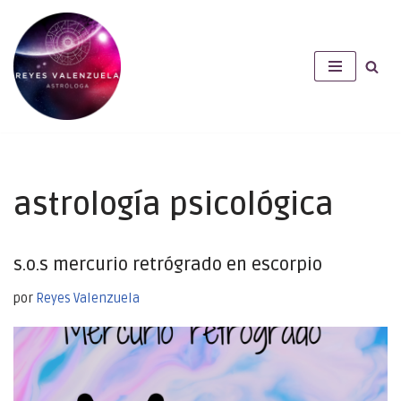
Saltar
al
contenido
astrología psicológica
s.o.s mercurio retrógrado en escorpio
por
Reyes Valenzuela