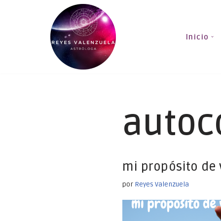
Saltar
Inicio
al
contenido
autoc
mi propósito de 
por
Reyes Valenzuela