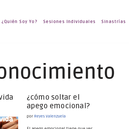
¿Quién Soy Yo?
Sesiones Individuales
Sinastrías
onocimiento
vida
¿cómo soltar el
apego emocional?
por
Reyes Valenzuela
El apego emocional tiene que ver,